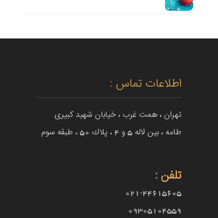
اطلاعات تماس :
تهران ، همت غرب ، خيابان شهيد كبيرى
طامه ، بین لاله 5 و 4 ، پلاك 50 ، طبقه سوم
تلفن :
021-44615605
09305104559