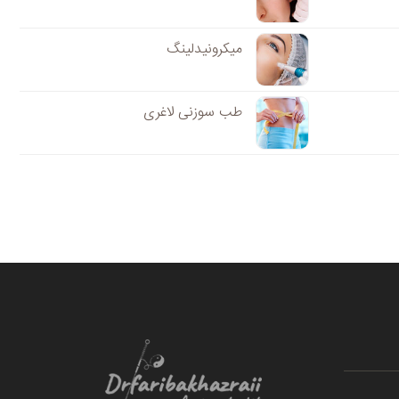
میکرونیدلینگ
طب سوزنی لاغری