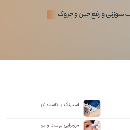
امبدینگ یا کاشت نخ
مزوتراپی پوست و مو