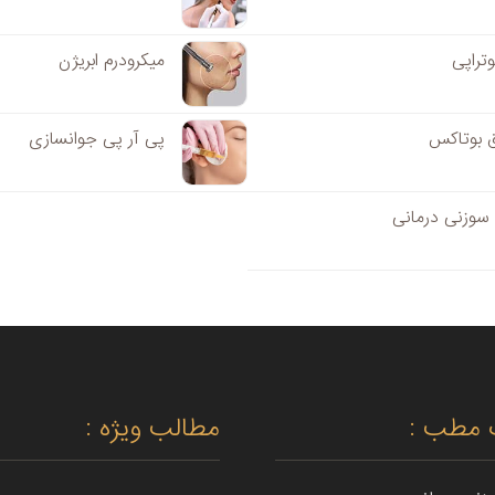
وتراپی
میکرودرم ابریژن
ق بوتاکس
پی آر پی جوانسازی
وزنی درمانی
 مطب :
مطالب ویژه :