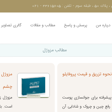
44615 - 021
درباره من
پرسش و پاسخ
مطالب و مقالات
گالری تصاویر
مطالب مزوژل
 نحوه تزریق و قیمت پروفایلو
مزوژل ز
چشم
ن پیشرفته برای جوانسازی پوست
مزوژل ز
 رفع چین و چروک و شادابی آن
است. با