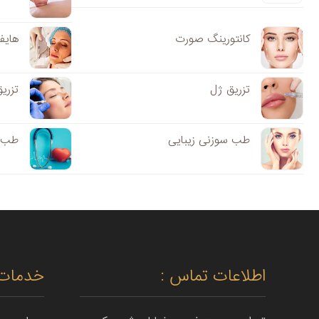
کانتورینگ صورت
هایف
تزریق ژل
تزری
طب سوزنی زیبایی
طب س
اطلاعات تماس :
خدمات