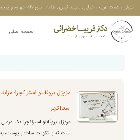
تهران ، همت غرب ، خيابان شهيد كبيرى طامه ، بین لاله چهارم و پنجم ، پلاك 50 ، طبقه سوم - تلفن : 605
صفحه اصلی
مزوژل پروفایلو استراکچرا؛ مزایا،
استراکچرا
مزوژل پروفایلو استراکچرا یک درما
است که با تقویت ساختار پوست، به